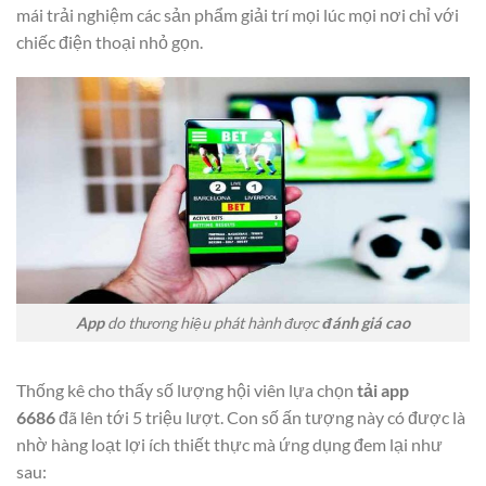
mái trải nghiệm các sản phẩm giải trí mọi lúc mọi nơi chỉ với
chiếc điện thoại nhỏ gọn.
App
do thương hiệu phát hành được
đánh giá cao
Thống kê cho thấy số lượng hội viên lựa chọn
tải app
6686
đã lên tới 5 triệu lượt. Con số ấn tượng này có được là
nhờ hàng loạt lợi ích thiết thực mà ứng dụng đem lại như
sau: