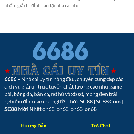
phẩm giải trí đỉnh cao tại nhà cái nhé.
6686
– Nhà cái uy tín hàng đầu, chuyên cung cấp các
dịch vụ giải trí trực tuyến chất lượng cao như game
bài, bóng đá, bắn cá, nổ hũ và xổ số, mang đến trải
nghiệm đỉnh cao cho người chơi.
SC88
|
SC88 Com
|
SC88 Mới Nhất
on68
,
on68
,
on68
,
on68
Hướng Dẫn
Trò Chơi