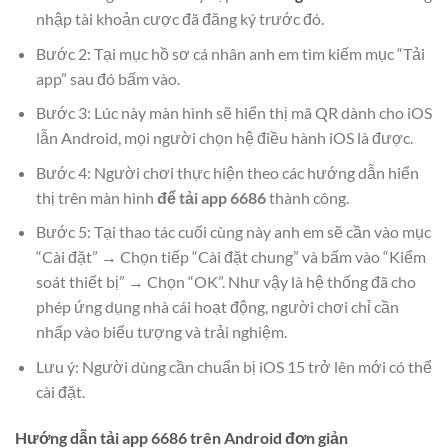
nhập tài khoản cược đã đăng ký trước đó.
Bước 2: Tại mục hồ sơ cá nhân anh em tìm kiếm mục “Tải
app” sau đó bấm vào.
Bước 3: Lúc này màn hình sẽ hiển thị mã QR dành cho iOS
lẫn Android, mọi người chọn hệ điều hành iOS là được.
Bước 4: Người chơi thực hiện theo các hướng dẫn hiển
thị trên màn hình
để tải app 6686
thành công.
Bước 5: Tại thao tác cuối cùng này anh em sẽ cần vào mục
“Cài đặt” → Chọn tiếp “Cài đặt chung” và bấm vào “Kiểm
soát thiết bị” → Chọn “OK”. Như vậy là hệ thống đã cho
phép ứng dụng nhà cái hoạt động, người chơi chỉ cần
nhấp vào biểu tượng và trải nghiệm.
Lưu ý: Người dùng cần chuẩn bị iOS 15 trở lên mới có thể
cài đặt.
Hướng dẫn tải app 6686 trên Android đơn giản