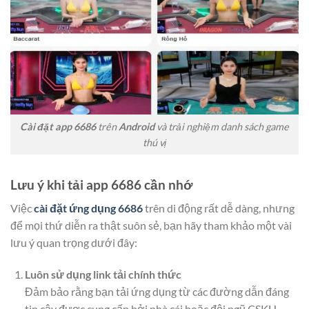
Cài đặt app 6686
trên
Android
và trải nghiệm danh sách game
thú vị
Lưu ý khi tải app 6686 cần nhớ
Việc
cài đặt ứng dụng 6686
trên di động rất dễ dàng, nhưng
để mọi thứ diễn ra thật suôn sẻ, bạn hãy tham khảo một vài
lưu ý quan trọng dưới đây:
Luôn sử dụng link tải chính thức
Đảm bảo rằng bạn tải ứng dụng từ các đường dẫn đáng
tin cậy được cung cấp bởi nhà cái hoặc đội ngũ CSKH.