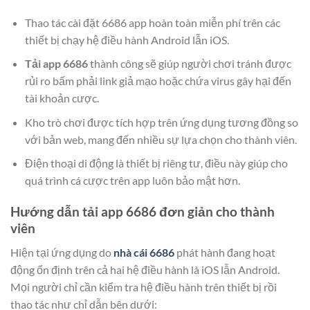
Thao tác cài đặt 6686 app hoàn toàn miễn phí trên các
thiết bị chạy hệ điều hành Android lẫn iOS.
Tải app 6686
thành công sẽ giúp người chơi tránh được
rủi ro bấm phải link giả mạo hoặc chứa virus gây hại đến
tài khoản cược.
Kho trò chơi được tích hợp trên ứng dụng tương đồng so
với bản web, mang đến nhiều sự lựa chọn cho thành viên.
Điện thoại di động là thiết bị riêng tư, điều này giúp cho
quá trình cá cược trên app luôn bảo mật hơn.
Hướng dẫn tải app 6686 đơn giản cho thành
viên
Hiện tại ứng dụng do
nhà cái 6686
phát hành đang hoạt
động ổn định trên cả hai hệ điều hành là iOS lẫn Android.
Mọi người chỉ cần kiểm tra hệ điều hành trên thiết bị rồi
thao tác như chỉ dẫn bên dưới: